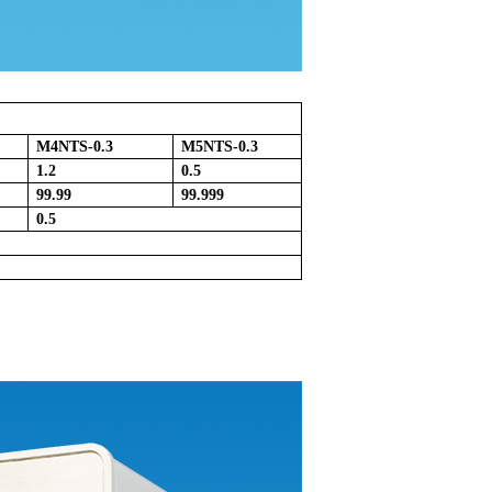
M4NTS-0.3
M5NTS-0.3
1.2
0.5
99.99
99.999
0.5