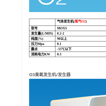
气体发生机(
氧气O2
)
型号
MOXS
发生量(L/MIN)
0.2-2
纯度(%)
90
以上
压力Mpa
0.1
露点
-55
℃以下
消耗电力KW
0.3
O3臭氧发生机/发生器