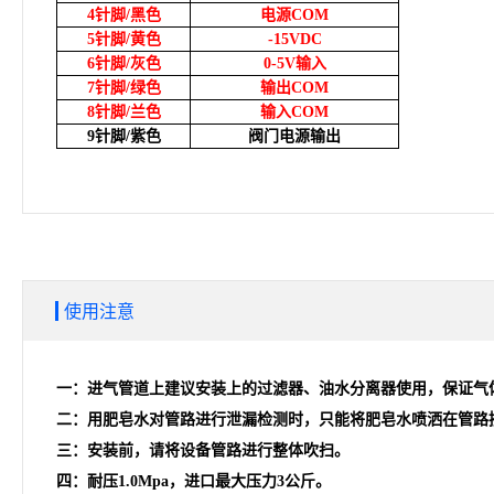
4
针脚/黑色
电源COM
5
针脚/黄色
-15VDC
6
针脚/灰色
0-5V
输入
7
针脚/绿色
输出COM
8
针脚/兰色
输入COM
9
针脚/紫色
阀门电源输出
使用注意
一：进气管道上建议安装上的过滤器、油水分离器使用，保证气体
二：用肥皂水对管路进行泄漏检测时，只能将肥皂水喷洒在管路
三：安装前，请将设备管路进行整体吹扫。
四：耐压1.0Mpa，进口最大压力3公斤。