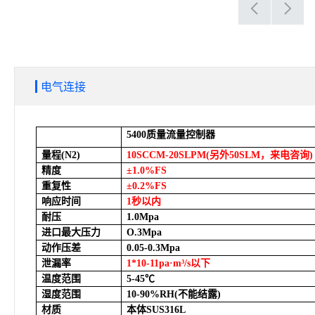
电气连接
5400
质量流量控制器
量程(N2)
10SCCM-20SLPM(
另外50SLM，来电咨询)
精度
±1.0%FS
重复性
±0.2%FS
响应时间
1
秒以内
耐压
1.0Mpa
进口最大压力
O.3Mpa
动作压差
0.05-0.3Mpa
泄漏率
1*10-11pa
·m³/s以下
温度范围
5-45
℃
湿度范围
10-90%RH(
不能结露)
材质
本体SUS316L