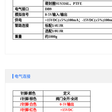
密封圈SUS316L、PTFE
电气接口
DB9
模拟信号
0-5V
输入/输出
供电
+15VDC(
±5%)100mA；-15VDC(±5%)100
管路连接
标配1/4UJR
选配1/8UJR
重量
约1000g
电气连接
针脚/颜色
定义
1
针脚/棕色
阀门全开/全闭
2
针脚/白色
0-5V
输出
3
针脚/红色
+15VDC