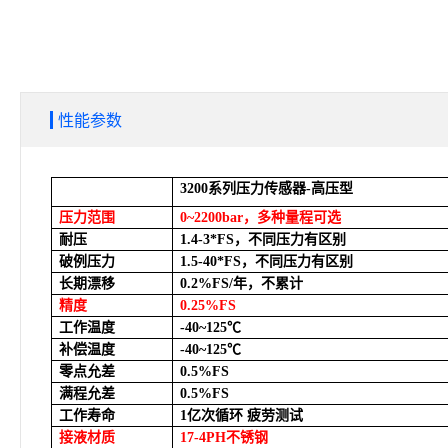
性能参数
3200
系列压力传感器-高压型
压力范围
0~2200bar
，多种量程可选
耐压
1.4-3*FS
，不同压力有区别
破例压力
1.5-40*FS
，不同压力有区别
长期漂移
0.2%FS/
年，不累计
精度
0.25%FS
工作温度
-40~125
℃
补偿温度
-40~125
℃
零点允差
0.5%FS
满程允差
0.5%FS
工作寿命
1
亿次循环 疲劳测试
接液材质
17-4PH
不锈钢