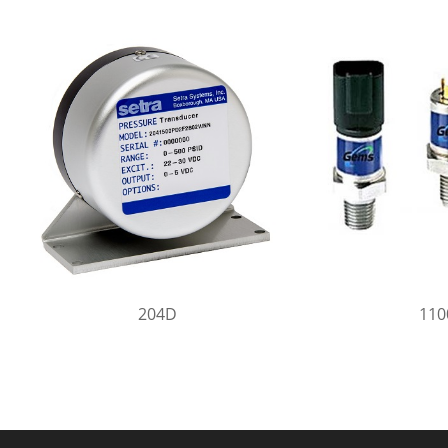
204D
11