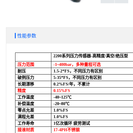
性能参数
2200
系列压力传感器-高精度/真空/绝压型
压力范围
-1~400bar
，多种量程可选
耐压
1.5-2*FS
，不同压力有区别
破例压力
5-35*FS
，不同压力有区别
长期漂移
0.2%FS/
年，不累计
精度
0.15%FS
工作温度
-40~125
℃
补偿温度
-20~80
℃
零点允差
1.0%FS
满程允差
1.0%FS
工作寿命
1
亿次循环 疲劳测试
接液材质
17-4PH
不锈钢